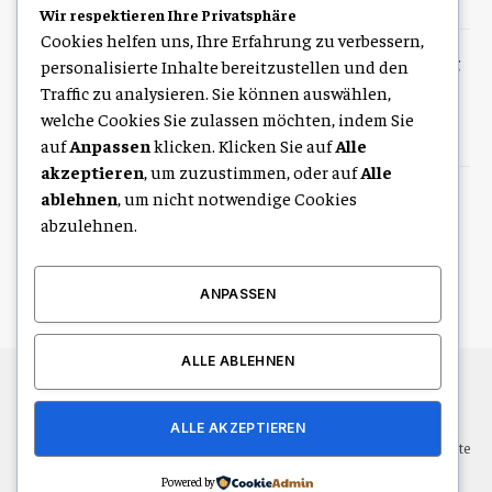
August 9, 2026
Wir respektieren Ihre Privatsphäre
Cookies helfen uns, Ihre Erfahrung zu verbessern,
Professionelle Wäschereiausstattung
personalisierte Inhalte bereitzustellen und den
für hohe Anforderungen im Gewerbe
Traffic zu analysieren. Sie können auswählen,
welche Cookies Sie zulassen möchten, indem Sie
August 9, 2026
auf
Anpassen
klicken. Klicken Sie auf
Alle
akzeptieren
, um zuzustimmen, oder auf
Alle
ablehnen
, um nicht notwendige Cookies
Großwäscherei Ausstattung für
professionelle Wäschelogistik und
abzulehnen.
Arbeitsabläufe
August 9, 2026
ANPASSEN
ALLE ABLEHNEN
© 2026 Alle Rechte vorbehalten.
Leipzig Life
ALLE AKZEPTIEREN
Über uns
Kontakt
Haftungsausschluss
Haftung für Inhalte
Datenschutzerklärung
Impressum
Powered by