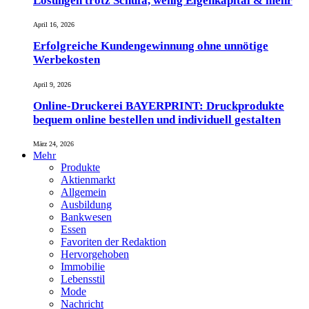
Lösungen trotz Schufa, wenig Eigenkapital & mehr
April 16, 2026
Erfolgreiche Kundengewinnung ohne unnötige
Werbekosten
April 9, 2026
Online-Druckerei BAYERPRINT: Druckprodukte
bequem online bestellen und individuell gestalten
März 24, 2026
Mehr
Produkte
Aktienmarkt
Allgemein
Ausbildung
Bankwesen
Essen
Favoriten der Redaktion
Hervorgehoben
Immobilie
Lebensstil
Mode
Nachricht