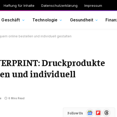
Haftung für Inhalte
Datenschutzerklärung
Impressum
Geschäft
Technologie
Gesundheit
Finan
em online bestellen und individuell gestalten
YERPRINT: Druckprodukte
en und individuell
e
6 Mins Read
Google
Flipboard
Threads
Follow Us
News