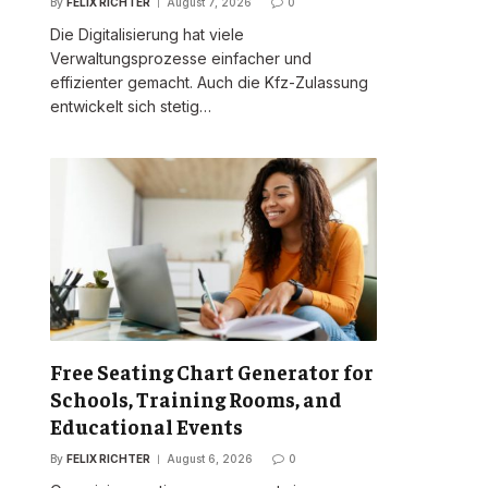
By
FELIX RICHTER
August 7, 2026
0
Die Digitalisierung hat viele
Verwaltungsprozesse einfacher und
effizienter gemacht. Auch die Kfz-Zulassung
entwickelt sich stetig…
Free Seating Chart Generator for
Schools, Training Rooms, and
Educational Events
By
FELIX RICHTER
August 6, 2026
0