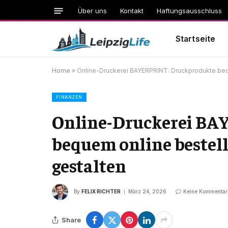
Über uns
Kontakt
Haftungsausschluss
Startseite
Home
»
Online-Druckerei BAYERPRINT: Druckprodukte bequ
FINANZEN
Online-Druckerei BA
bequem online bestell
gestalten
By
FELIX RICHTER
März 24, 2026
Keine Kommentar
Share