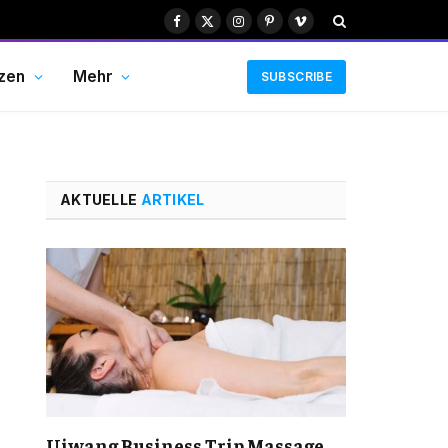
Facebook
X
Instagram
Pinterest
Vimeo
(Twitter)
zen
Mehr
SUBSCRIBE
AKTUELLE
ARTIKEL
Uiwang Business Trip Massage