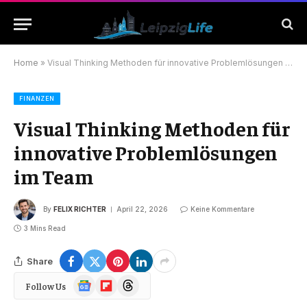
Home
»
Visual Thinking Methoden für innovative Problemlösungen im Team
FINANZEN
Visual Thinking Methoden für
innovative Problemlösungen
im Team
By
FELIX RICHTER
April 22, 2026
Keine Kommentare
3 Mins Read
Share
Google
Flipboard
Threads
Follow Us
News