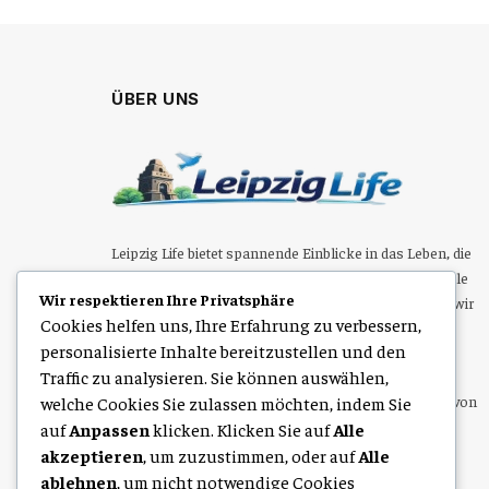
ÜBER UNS
Leipzig Life bietet spannende Einblicke in das Leben, die
Kultur und den Alltag in Leipzig. Von Events über lokale
Wir respektieren Ihre Privatsphäre
Trends bis hin zu gesellschaftlichen Themen zeigen wir
Cookies helfen uns, Ihre Erfahrung zu verbessern,
die Vielfalt der Stadt. Entdecken Sie Leipzig aus einer
personalisierte Inhalte bereitzustellen und den
neuen Perspektive.
Traffic zu analysieren. Sie können auswählen,
Senden Sie uns hier eine E-Mail zum Veröffentlichen von
welche Cookies Sie zulassen möchten, indem Sie
Inhalten:
saraaly88n@gmail.com
auf
Anpassen
klicken. Klicken Sie auf
Alle
akzeptieren
, um zuzustimmen, oder auf
Alle
ablehnen
, um nicht notwendige Cookies