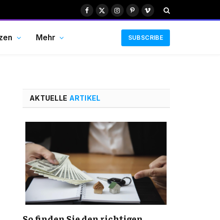
Facebook
X
Instagram
Pinterest
Vimeo
(Twitter)
zen
Mehr
SUBSCRIBE
AKTUELLE
ARTIKEL
So finden Sie den richtigen