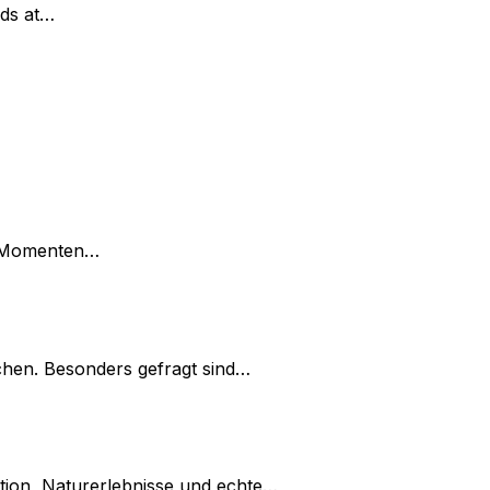
nds at…
on Momenten…
chen. Besonders gefragt sind…
tion, Naturerlebnisse und echte…