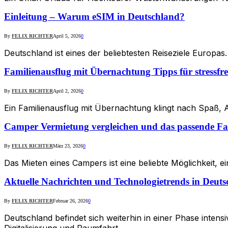
Einleitung – Warum eSIM in Deutschland?
By
FELIX RICHTER
April 5, 2026
0
Deutschland ist eines der beliebtesten Reiseziele Europ
Familienausflug mit Übernachtung Tipps für stressfr
By
FELIX RICHTER
April 2, 2026
0
Ein Familienausflug mit Übernachtung klingt nach Spaß,
Camper Vermietung vergleichen und das passende Fa
By
FELIX RICHTER
März 23, 2026
0
Das Mieten eines Campers ist eine beliebte Möglichkeit, ei
Aktuelle Nachrichten und Technologietrends in Deuts
By
FELIX RICHTER
Februar 26, 2026
0
Deutschland befindet sich weiterhin in einer Phase intensi
Digitalisierung und Raumfahrt…