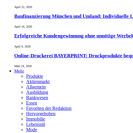
April 22, 2026
Baufinanzierung München und Umland: Individuelle L
April 16, 2026
Erfolgreiche Kundengewinnung ohne unnötige Werbe
April 9, 2026
Online-Druckerei BAYERPRINT: Druckprodukte bequem 
März 24, 2026
Mehr
Produkte
Aktienmarkt
Allgemein
Ausbildung
Bankwesen
Essen
Favoriten der Redaktion
Hervorgehoben
Immobilie
Lebensstil
Mode