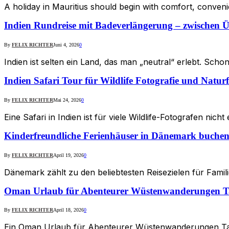
A holiday in Mauritius should begin with comfort, conve
Indien Rundreise mit Badeverlängerung – zwischen Ü
By
FELIX RICHTER
Juni 4, 2026
0
Indien ist selten ein Land, das man „neutral“ erlebt. Scho
Indien Safari Tour für Wildlife Fotografie und Natur
By
FELIX RICHTER
Mai 24, 2026
0
Eine Safari in Indien ist für viele Wildlife-Fotografen n
Kinderfreundliche Ferienhäuser in Dänemark buchen
By
FELIX RICHTER
April 19, 2026
0
Dänemark zählt zu den beliebtesten Reisezielen für Fami
Oman Urlaub für Abenteurer Wüstenwanderungen Ta
By
FELIX RICHTER
April 18, 2026
0
Ein Oman Urlaub für Abenteurer Wüstenwanderungen Tauch