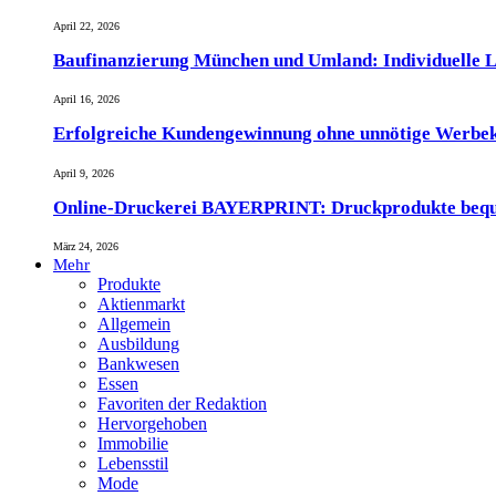
April 22, 2026
Baufinanzierung München und Umland: Individuelle L
April 16, 2026
Erfolgreiche Kundengewinnung ohne unnötige Werbe
April 9, 2026
Online-Druckerei BAYERPRINT: Druckprodukte bequem 
März 24, 2026
Mehr
Produkte
Aktienmarkt
Allgemein
Ausbildung
Bankwesen
Essen
Favoriten der Redaktion
Hervorgehoben
Immobilie
Lebensstil
Mode