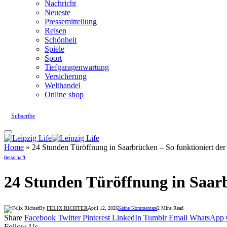
Nachricht
Neueste
Pressemitteilung
Reisen
Schönheit
Spiele
Sport
Tiefgaragenwartung
Versicherung
Welthandel
Online shop
Subscribe
Home
»
24 Stunden Türöffnung in Saarbrücken – So funktioniert der
Geschäft
24 Stunden Türöffnung in Saarb
By
FELIX RICHTER
April 12, 2026
Keine Kommentare
2 Mins Read
Share
Facebook
Twitter
Pinterest
LinkedIn
Tumblr
Email
WhatsApp
Follow Us