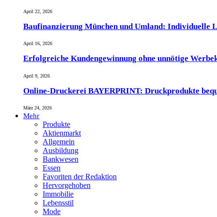
April 22, 2026
Baufinanzierung München und Umland: Individuelle L
April 16, 2026
Erfolgreiche Kundengewinnung ohne unnötige Werbe
April 9, 2026
Online-Druckerei BAYERPRINT: Druckprodukte bequem 
März 24, 2026
Mehr
Produkte
Aktienmarkt
Allgemein
Ausbildung
Bankwesen
Essen
Favoriten der Redaktion
Hervorgehoben
Immobilie
Lebensstil
Mode