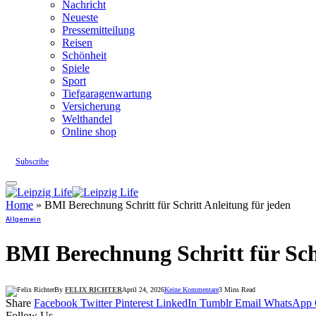
Nachricht
Neueste
Pressemitteilung
Reisen
Schönheit
Spiele
Sport
Tiefgaragenwartung
Versicherung
Welthandel
Online shop
Subscribe
Home
»
BMI Berechnung Schritt für Schritt Anleitung für jeden
Allgemein
BMI Berechnung Schritt für Schr
By
FELIX RICHTER
April 24, 2026
Keine Kommentare
3 Mins Read
Share
Facebook
Twitter
Pinterest
LinkedIn
Tumblr
Email
WhatsApp
Follow Us