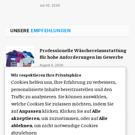
Juli 30, 2026
UNSERE
EMPFEHLUNGEN
Professionelle Wäschereiausstattung
für hohe Anforderungen im Gewerbe
August 9, 2026
Wir respektieren Ihre Privatsphäre
Cookies helfen uns, Ihre Erfahrung zu verbessern,
Großwäscherei Ausstattung für
personalisierte Inhalte bereitzustellen und den
professionelle Wäschelogistik und
Traffic zu analysieren. Sie können auswählen,
Arbeitsabläufe
welche Cookies Sie zulassen möchten, indem Sie
August 9, 2026
auf
Anpassen
klicken. Klicken Sie auf
Alle
akzeptieren
, um zuzustimmen, oder auf
Alle
ablehnen
, um nicht notwendige Cookies
Uiwang Business Trip Massage for
Comfortable Mobile Wellness
abzulehnen.