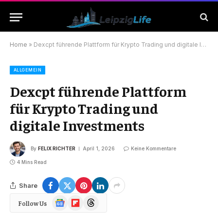
Home
»
Dexcpt führende Plattform für Krypto Trading und digitale Investments
ALLGEMEIN
Dexcpt führende Plattform
für Krypto Trading und
digitale Investments
By
FELIX RICHTER
April 1, 2026
Keine Kommentare
4 Mins Read
Share
Google
Flipboard
Threads
Follow Us
News