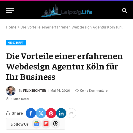
Home
»
Die Vorteile einer erfahrenen Webdesign Agentur Köln für Ihr Business
GESCHÄFT
Die Vorteile einer erfahrenen
Webdesign Agentur Köln für
Ihr Business
By
FELIX RICHTER
Mai 14, 2026
Keine Kommentare
5 Mins Read
Share
Google
Flipboard
Threads
Follow Us
News