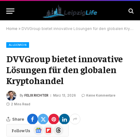
Home
»
DVVGroup bietet innovative Lösungen für den globalen Kryptohandel
ALLGEMEIN
DVVGroup bietet innovative
Lösungen für den globalen
Kryptohandel
By
FELIX RICHTER
März 13, 2026
Keine Kommentare
2 Mins Read
Share
Google
Flipboard
Threads
Follow Us
News