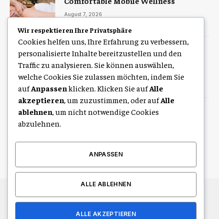
Comfortable Mobile Wellness
August 7, 2026
Wir respektieren Ihre Privatsphäre
Cookies helfen uns, Ihre Erfahrung zu verbessern,
Zulassung Service Hamburg für eine
personalisierte Inhalte bereitzustellen und den
schnelle digitale Kfz-Zulassung
Traffic zu analysieren. Sie können auswählen,
welche Cookies Sie zulassen möchten, indem Sie
August 7, 2026
auf
Anpassen
klicken. Klicken Sie auf
Alle
akzeptieren
, um zuzustimmen, oder auf
Alle
ablehnen
, um nicht notwendige Cookies
Free Seating Chart Generator for
Schools, Training Rooms, and
abzulehnen.
Educational Events
August 6, 2026
ANPASSEN
ALLE ABLEHNEN
© 2026 Alle Rechte vorbehalten.
Leipzig Life
ALLE AKZEPTIEREN