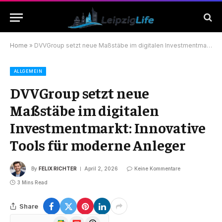
Home
»
DVVGroup setzt neue Maßstäbe im digitalen Investmentmarkt: Innovative Tools für moderne Anleger
ALLGEMEIN
DVVGroup setzt neue
Maßstäbe im digitalen
Investmentmarkt: Innovative
Tools für moderne Anleger
By
FELIX RICHTER
April 2, 2026
Keine Kommentare
3 Mins Read
Share
Google
Flipboard
Threads