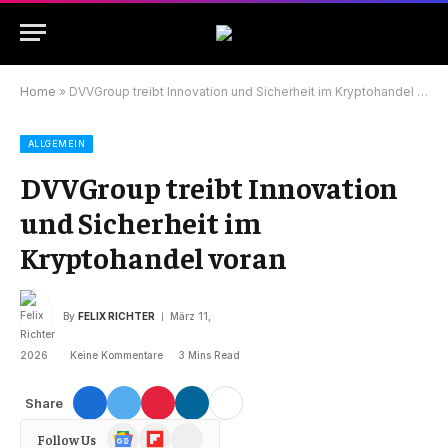
Home
»
DVVGroup treibt Innovation und Sicherheit im Kryptohandel voran
ALLGEMEIN
DVVGroup treibt Innovation
und Sicherheit im
Kryptohandel voran
By
FELIX RICHTER
März 11,
2026
Keine Kommentare
3 Mins Read
Share
Google
Flipboard
Threads
Follow Us