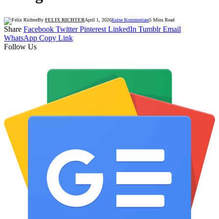
By
FELIX RICHTER
April 1, 2026
Keine Kommentare
5 Mins Read
Share
Facebook
Twitter
Pinterest
LinkedIn
Tumblr
Email
WhatsApp
Copy Link
Follow Us