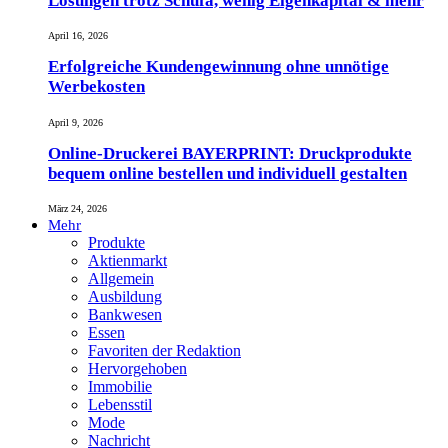
Lösungen trotz Schufa, wenig Eigenkapital & mehr
April 16, 2026
Erfolgreiche Kundengewinnung ohne unnötige
Werbekosten
April 9, 2026
Online-Druckerei BAYERPRINT: Druckprodukte
bequem online bestellen und individuell gestalten
März 24, 2026
Mehr
Produkte
Aktienmarkt
Allgemein
Ausbildung
Bankwesen
Essen
Favoriten der Redaktion
Hervorgehoben
Immobilie
Lebensstil
Mode
Nachricht