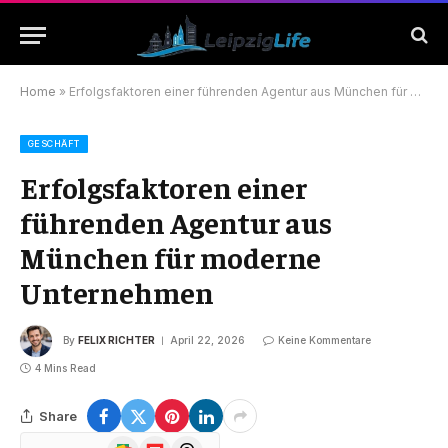
Home
»
Erfolgsfaktoren einer führenden Agentur aus München für moderne Unternehmen
GESCHÄFT
Erfolgsfaktoren einer
führenden Agentur aus
München für moderne
Unternehmen
By
FELIX RICHTER
April 22, 2026
Keine Kommentare
4 Mins Read
Share
Google
Flipboard
Threads