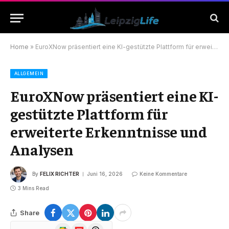
Home
»
EuroXNow präsentiert eine KI-gestützte Plattform für erweiterte Erkenntnisse und Analysen
ALLGEMEIN
EuroXNow präsentiert eine KI-
gestützte Plattform für
erweiterte Erkenntnisse und
Analysen
By
FELIX RICHTER
Juni 16, 2026
Keine Kommentare
3 Mins Read
Share
Google
Flipboard
Threads