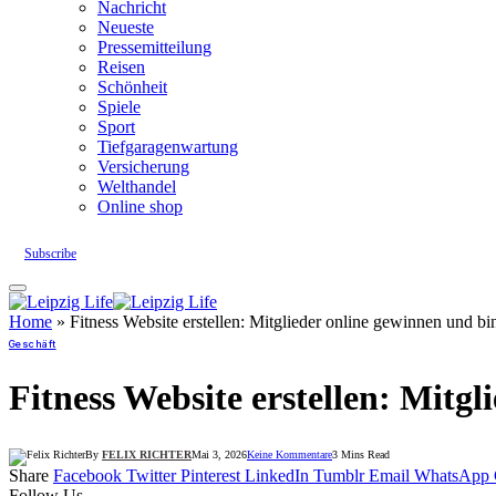
Nachricht
Neueste
Pressemitteilung
Reisen
Schönheit
Spiele
Sport
Tiefgaragenwartung
Versicherung
Welthandel
Online shop
Subscribe
Home
»
Fitness Website erstellen: Mitglieder online gewinnen und b
Geschäft
Fitness Website erstellen: Mitg
By
FELIX RICHTER
Mai 3, 2026
Keine Kommentare
3 Mins Read
Share
Facebook
Twitter
Pinterest
LinkedIn
Tumblr
Email
WhatsApp
Follow Us