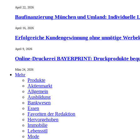
April 22, 2026
Baufinanzierung München und Umland: Individuelle L
April 16, 2026
Erfolgreiche Kundengewinnung ohne unnötige Werbe
April 9, 2026
Online-Druckerei BAYERPRINT: Druckprodukte bequem 
März 24, 2026
Mehr
Produkte
Aktienmarkt
Allgemein
Ausbildung
Bankwesen
Essen
Favoriten der Redaktion
Hervorgehoben
Immobilie
Lebensstil
Mode