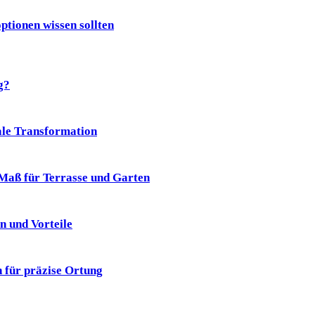
tionen wissen sollten
g?
ale Transformation
aß für Terrasse und Garten
n und Vorteile
 für präzise Ortung