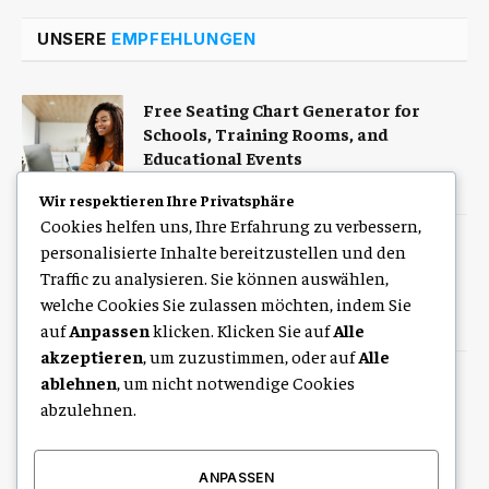
UNSERE
EMPFEHLUNGEN
Free Seating Chart Generator for
Schools, Training Rooms, and
Educational Events
August 6, 2026
Wir respektieren Ihre Privatsphäre
Cookies helfen uns, Ihre Erfahrung zu verbessern,
Auto mit Fahrer in Südindien für
personalisierte Inhalte bereitzustellen und den
Familien Paare und Gruppen
Traffic zu analysieren. Sie können auswählen,
welche Cookies Sie zulassen möchten, indem Sie
August 6, 2026
auf
Anpassen
klicken. Klicken Sie auf
Alle
akzeptieren
, um zuzustimmen, oder auf
Alle
ablehnen
, um nicht notwendige Cookies
So finden Sie den richtigen
Angebotspreis für Ihre Immobilie in
abzulehnen.
Straubing
August 5, 2026
ANPASSEN