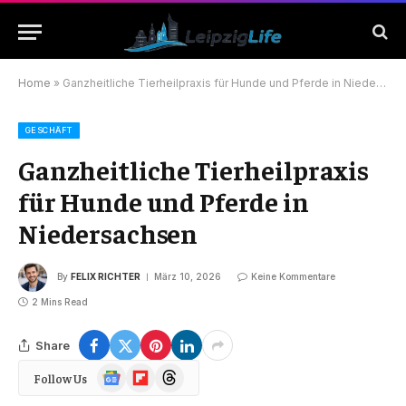
Home
»
Ganzheitliche Tierheilpraxis für Hunde und Pferde in Niedersachsen
GESCHÄFT
Ganzheitliche Tierheilpraxis
für Hunde und Pferde in
Niedersachsen
By
FELIX RICHTER
März 10, 2026
Keine Kommentare
2 Mins Read
Share
Google
Flipboard
Threads
Follow Us
News