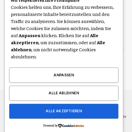
Wir respektieren Ihre Privatsphäre
Cookies helfen uns, Ihre Erfahrung zu verbessern,
Coaching Wien Empfehlung: Den
personalisierte Inhalte bereitzustellen und den
passenden Coach für persönliche
Traffic zu analysieren. Sie können auswählen,
Entwicklung finden
welche Cookies Sie zulassen möchten, indem Sie
August 9, 2026
auf
Anpassen
klicken. Klicken Sie auf
Alle
akzeptieren
, um zuzustimmen, oder auf
Alle
ablehnen
, um nicht notwendige Cookies
Professionelle Wäschereiausstattung
für hohe Anforderungen im Gewerbe
abzulehnen.
August 9, 2026
ANPASSEN
ALLE ABLEHNEN
© 2026 Alle Rechte vorbehalten.
Leipzig Life
ALLE AKZEPTIEREN
Über uns
Kontakt
Haftungsausschluss
Haftung für Inhalte
Datenschutzerklärung
Impressum
Powered by