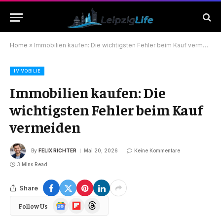
Home
»
Immobilien kaufen: Die wichtigsten Fehler beim Kauf vermeiden
IMMOBILIE
Immobilien kaufen: Die
wichtigsten Fehler beim Kauf
vermeiden
By
FELIX RICHTER
Mai 20, 2026
Keine Kommentare
3 Mins Read
Share
Google
Flipboard
Threads
Follow Us
News