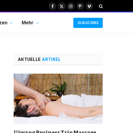
Facebook
X
Instagram
Pinterest
Vimeo
(Twitter)
zen
Mehr
SUBSCRIBE
AKTUELLE
ARTIKEL
Uiwang Business Trip Massage