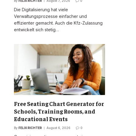
By
FELIX RICHTER
August 7, 2026
0
Die Digitalisierung hat viele
Verwaltungsprozesse einfacher und
effizienter gemacht. Auch die Kfz-Zulassung
entwickelt sich stetig…
Free Seating Chart Generator for
Schools, Training Rooms, and
Educational Events
By
FELIX RICHTER
August 6, 2026
0