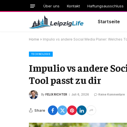
Über uns
Kontakt
Haftungsausschluss
Startseite
Home
»
Impulio vs andere Social Media Planer: Welches To
TECHNOLOGIE
Impulio vs andere Soc
Tool passt zu dir
By
FELIX RICHTER
Juli 6, 2026
Keine Kommentare
Share