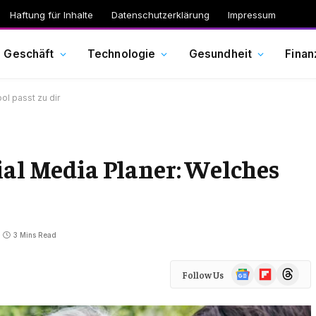
Haftung für Inhalte
Datenschutzerklärung
Impressum
Geschäft
Technologie
Gesundheit
Finan
ol passt zu dir
ial Media Planer: Welches
3 Mins Read
Google
Flipboard
Threads
Follow Us
News