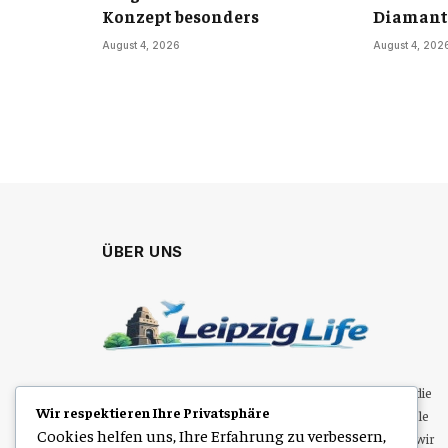
Konzept besonders
Diamant
August 4, 2026
August 4, 202
ÜBER UNS
Leipzig Life bietet spannende Einblicke in das Leben, die
Wir respektieren Ihre Privatsphäre
Kultur und den Alltag in Leipzig. Von Events über lokale
Cookies helfen uns, Ihre Erfahrung zu verbessern,
Trends bis hin zu gesellschaftlichen Themen zeigen wir