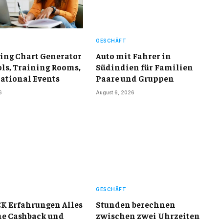
GESCHÄFT
ting Chart Generator
Auto mit Fahrer in
ols, Training Rooms,
Südindien für Familien
ational Events
Paare und Gruppen
6
August 6, 2026
GESCHÄFT
K Erfahrungen Alles
Stunden berechnen
ne Cashback und
zwischen zwei Uhrzeiten