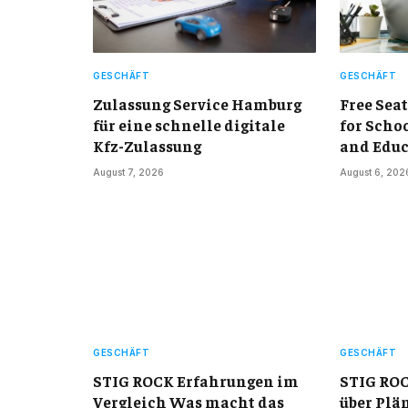
GESCHÄFT
GESCHÄFT
Zulassung Service Hamburg
Free Sea
für eine schnelle digitale
for Scho
Kfz-Zulassung
and Educ
August 7, 2026
August 6, 202
GESCHÄFT
GESCHÄFT
STIG ROCK Erfahrungen im
STIG ROC
Vergleich Was macht das
über Plä