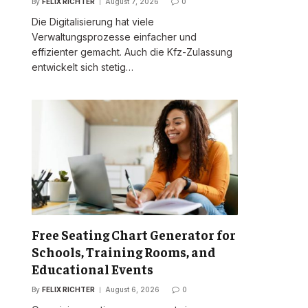
By
FELIX RICHTER
August 7, 2026
0
Die Digitalisierung hat viele
Verwaltungsprozesse einfacher und
effizienter gemacht. Auch die Kfz-Zulassung
entwickelt sich stetig…
Free Seating Chart Generator for
Schools, Training Rooms, and
Educational Events
By
FELIX RICHTER
August 6, 2026
0