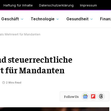
Haftung für Inhalte
Datenschutzerklärung
Impressum
Geschäft
Technologie
Gesundheit
Finan
g als Mehrwert für Mandanten
nd steuerrechtliche
rt für Mandanten
2 Mins Read
Google
Flipboard
Threads
Follow Us
News