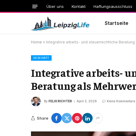
Über uns
Kontakt
Haftungsausschluss
Startseite
Home
»
Integrative arbeits- und steuerrechtliche Beratun
GESCHÄFT
Integrative arbeits- u
Beratung als Mehrwe
By
FELIX RICHTER
April 3, 2026
Keine Kommentare
Share