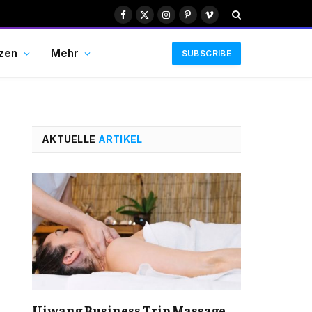
Facebook
X
Instagram
Pinterest
Vimeo
(Twitter)
zen
Mehr
SUBSCRIBE
AKTUELLE
ARTIKEL
Uiwang Business Trip Massage