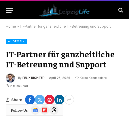
Home
»
IT-Partner für ganzheitliche IT-Betreuung und Support
ALLGEMEIN
IT-Partner für ganzheitliche
IT-Betreuung und Support
By
FELIX RICHTER
April 23, 2026
Keine Kommentare
2 Mins Read
Share
Google
Flipboard
Threads
Follow Us
News