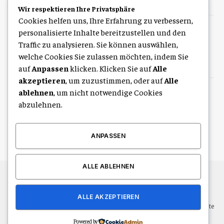
August 5, 2026
Wir respektieren Ihre Privatsphäre
Cookies helfen uns, Ihre Erfahrung zu verbessern,
STIG ROCK Erfahrungen im Vergleich
personalisierte Inhalte bereitzustellen und den
Was macht das Konzept besonders
Traffic zu analysieren. Sie können auswählen,
welche Cookies Sie zulassen möchten, indem Sie
August 4, 2026
auf
Anpassen
klicken. Klicken Sie auf
Alle
akzeptieren
, um zuzustimmen, oder auf
Alle
ablehnen
, um nicht notwendige Cookies
STIG ROCK Erfahrungen Alles über
Pläne Cashback und Diamanten
abzulehnen.
Investments
August 4, 2026
ANPASSEN
ALLE ABLEHNEN
© 2026 Alle Rechte vorbehalten.
Leipzig Life
ALLE AKZEPTIEREN
Über uns
Kontakt
Haftungsausschluss
Haftung für Inhalte
Datenschutzerklärung
Impressum
Powered by