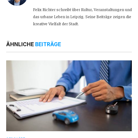
Felix Richter schreibt über Kultur, Veranstaltungen und
das urbane Leben in Leipzig. Seine Beiträge zeigen die
kreative Vielfalt der Stadt.
ÄHNLICHE
BEITRÄGE