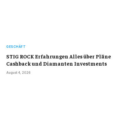
GESCHÄFT
STIG ROCK Erfahrungen Alles über Pläne
Cashback und Diamanten Investments
August 4, 2026