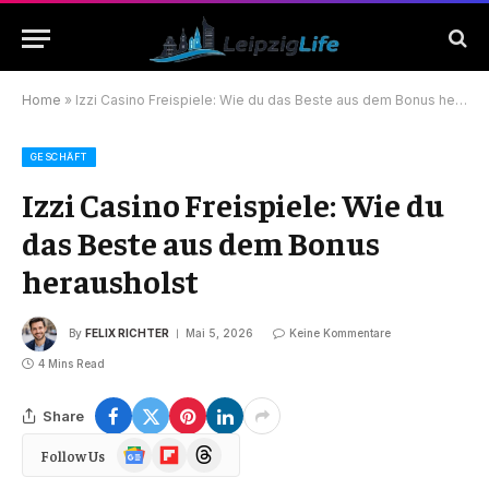
Home
»
Izzi Casino Freispiele: Wie du das Beste aus dem Bonus herausholst
GESCHÄFT
Izzi Casino Freispiele: Wie du
das Beste aus dem Bonus
herausholst
By
FELIX RICHTER
Mai 5, 2026
Keine Kommentare
4 Mins Read
Share
Google
Flipboard
Threads
Follow Us
News