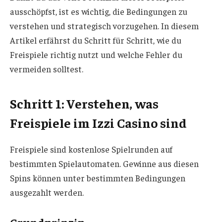
ausschöpfst, ist es wichtig, die Bedingungen zu
verstehen und strategisch vorzugehen. In diesem
Artikel erfährst du Schritt für Schritt, wie du
Freispiele richtig nutzt und welche Fehler du
vermeiden solltest.
Schritt 1: Verstehen, was
Freispiele im Izzi Casino sind
Freispiele sind kostenlose Spielrunden auf
bestimmten Spielautomaten. Gewinne aus diesen
Spins können unter bestimmten Bedingungen
ausgezahlt werden.