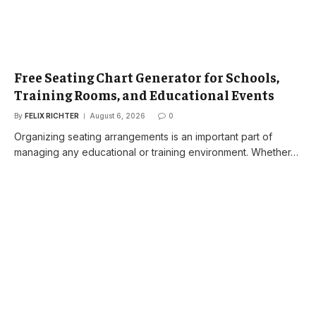
Free Seating Chart Generator for Schools,
Training Rooms, and Educational Events
By
FELIX RICHTER
August 6, 2026
0
Organizing seating arrangements is an important part of
managing any educational or training environment. Whether…