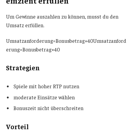
effizient erfüllen
Um Gewinne auszahlen zu können, musst du den
Umsatz erfüllen.
Umsatzanforderung=Bonusbetrag×40Umsatzanford
erung=Bonusbetrag×40
Strategien
Spiele mit hoher RTP nutzen
moderate Einsätze wählen
Bonuszeit nicht überschreiten
Vorteil