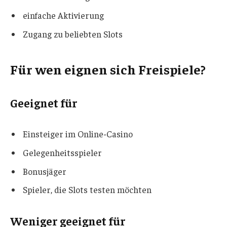
einfache Aktivierung
Zugang zu beliebten Slots
Für wen eignen sich Freispiele?
Geeignet für
Einsteiger im Online-Casino
Gelegenheitsspieler
Bonusjäger
Spieler, die Slots testen möchten
Weniger geeignet für