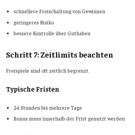
schnellere Freischaltung von Gewinnen
geringeres Risiko
bessere Kontrolle über Guthaben
Schritt 7: Zeitlimits beachten
Freispiele sind oft zeitlich begrenzt.
Typische Fristen
24 Stunden bis mehrere Tage
Bonus muss innerhalb der Frist genutzt werden