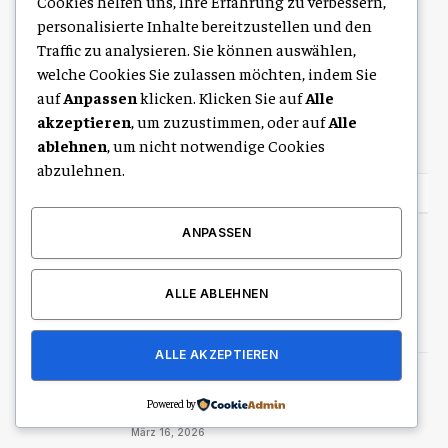
Cookies helfen uns, Ihre Erfahrung zu verbessern,
gesellschaftlichen Themen zeigen wir die Vielfalt der Stadt.
personalisierte Inhalte bereitzustellen und den
Entdecken Sie Leipzig aus einer neuen Perspektive.
Traffic zu analysieren. Sie können auswählen,
welche Cookies Sie zulassen möchten, indem Sie
Senden Sie uns hier eine E-Mail zum Veröffentlichen von Inhalten:
auf
Anpassen
klicken. Klicken Sie auf
Alle
saraaly88n@gmail.com
akzeptieren
, um zuzustimmen, oder auf
Alle
ablehnen
, um nicht notwendige Cookies
abzulehnen.
BELIEBTESTE
ANPASSEN
Latest Cars Bikes and EVs Updates
Driving Innovation Worldwide
ALLE ABLEHNEN
April 29, 2026
ALLE AKZEPTIEREN
Die besten Tipps zur Pflege und
Wartung von Rollläden
Powered by
März 16, 2026