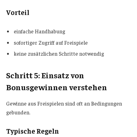
Vorteil
einfache Handhabung
sofortiger Zugriff auf Freispiele
keine zusätzlichen Schritte notwendig
Schritt 5: Einsatz von
Bonusgewinnen verstehen
Gewinne aus Freispielen sind oft an Bedingungen
gebunden.
Typische Regeln