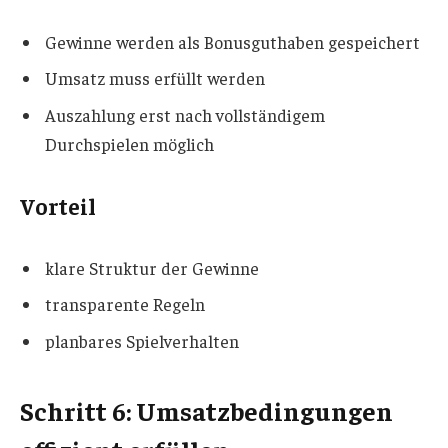
Gewinne werden als Bonusguthaben gespeichert
Umsatz muss erfüllt werden
Auszahlung erst nach vollständigem
Durchspielen möglich
Vorteil
klare Struktur der Gewinne
transparente Regeln
planbares Spielverhalten
Schritt 6: Umsatzbedingungen