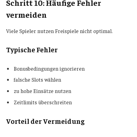
Schritt 10: Häufige Fehler
vermeiden
Viele Spieler nutzen Freispiele nicht optimal.
Typische Fehler
Bonusbedingungen ignorieren
falsche Slots wählen
zu hohe Einsätze nutzen
Zeitlimits überschreiten
Vorteil der Vermeidung