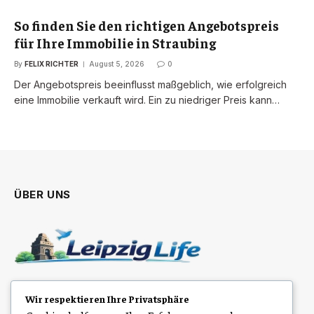
So finden Sie den richtigen Angebotspreis
für Ihre Immobilie in Straubing
By
FELIX RICHTER
August 5, 2026
0
Der Angebotspreis beeinflusst maßgeblich, wie erfolgreich
eine Immobilie verkauft wird. Ein zu niedriger Preis kann…
ÜBER UNS
Leipzig Life bietet spannende Einblicke in das Leben, die Kultur und
Wir respektieren Ihre Privatsphäre
den Alltag in Leipzig. Von Events über lokale Trends bis hin zu