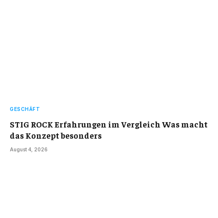
GESCHÄFT
STIG ROCK Erfahrungen im Vergleich Was macht
das Konzept besonders
August 4, 2026