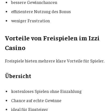
bessere Gewinnchancen
effizientere Nutzung des Bonus
weniger Frustration
Vorteile von Freispielen im Izzi
Casino
Freispiele bieten mehrere klare Vorteile für Spieler.
Übersicht
kostenloses Spielen ohne Einzahlung
Chance auf echte Gewinne
ideal für Einsteiger