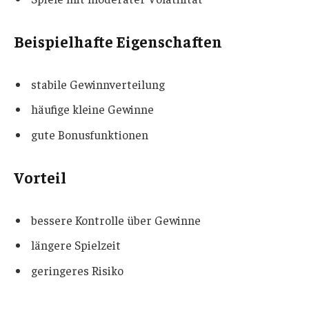
Beispielhafte Eigenschaften
stabile Gewinnverteilung
häufige kleine Gewinne
gute Bonusfunktionen
Vorteil
bessere Kontrolle über Gewinne
längere Spielzeit
geringeres Risiko