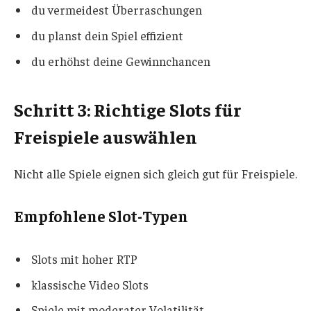
du vermeidest Überraschungen
du planst dein Spiel effizient
du erhöhst deine Gewinnchancen
Schritt 3: Richtige Slots für
Freispiele auswählen
Nicht alle Spiele eignen sich gleich gut für Freispiele.
Empfohlene Slot-Typen
Slots mit hoher RTP
klassische Video Slots
Spiele mit moderater Volatilität