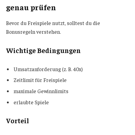
genau prüfen
Bevor du Freispiele nutzt, solltest du die
Bonusregeln verstehen.
Wichtige Bedingungen
Umsatzanforderung (z. B. 40x)
Zeitlimit für Freispiele
maximale Gewinnlimits
erlaubte Spiele
Vorteil