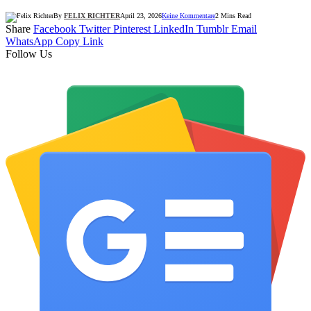
By
FELIX RICHTER
April 23, 2026
Keine Kommentare
2 Mins Read
Share
Facebook
Twitter
Pinterest
LinkedIn
Tumblr
Email
WhatsApp
Copy Link
Follow Us