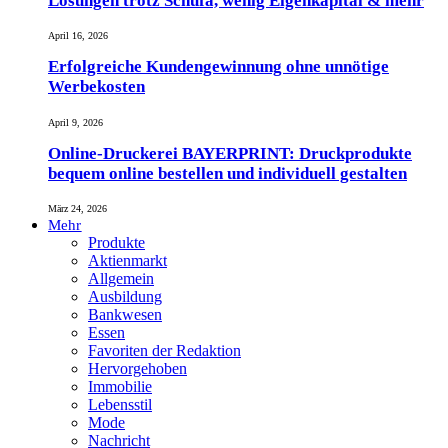
Lösungen trotz Schufa, wenig Eigenkapital & mehr
April 16, 2026
Erfolgreiche Kundengewinnung ohne unnötige
Werbekosten
April 9, 2026
Online-Druckerei BAYERPRINT: Druckprodukte
bequem online bestellen und individuell gestalten
März 24, 2026
Mehr
Produkte
Aktienmarkt
Allgemein
Ausbildung
Bankwesen
Essen
Favoriten der Redaktion
Hervorgehoben
Immobilie
Lebensstil
Mode
Nachricht