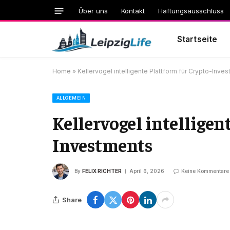
Über uns
Kontakt
Haftungsausschluss
Startseite
Home
»
Kellervogel intelligente Plattform für Crypto-Inve
ALLGEMEIN
Kellervogel intelligen
Investments
By
FELIX RICHTER
April 6, 2026
Keine Kommentare
Share