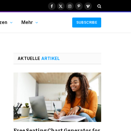
Facebook
X
Instagram
Pinterest
Vimeo
(Twitter)
zen
Mehr
SUBSCRIBE
AKTUELLE
ARTIKEL
Free Seating Chart Generator for