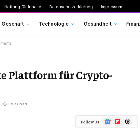
Haftung für Inhalte
Datenschutzerklärung
Impressum
Geschäft
Technologie
Gesundheit
Finan
stments
te Plattform für Crypto-
3 Mins Read
Google
Flipboard
Threads
Follow Us
News