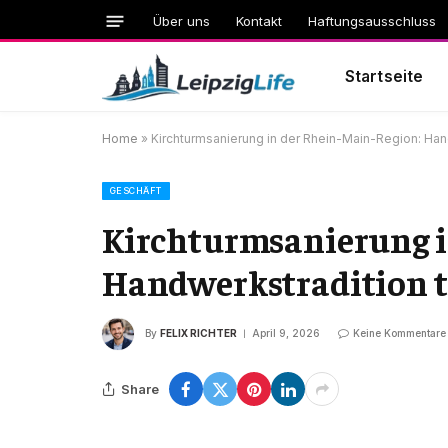
Über uns
Kontakt
Haftungsausschluss
Startseite
Home
»
Kirchturmsanierung in der Rhein-Main-Region: Han
GESCHÄFT
Kirchturmsanierung i
Handwerkstradition t
By
FELIX RICHTER
April 9, 2026
Keine Kommentare
Share