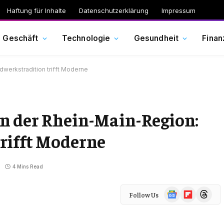
Haftung für Inhalte
Datenschutzerklärung
Impressum
Geschäft
Technologie
Gesundheit
Finan
dwerkstradition trifft Moderne
n der Rhein-Main-Region:
rifft Moderne
4 Mins Read
Google
Flipboard
Threads
Follow Us
News