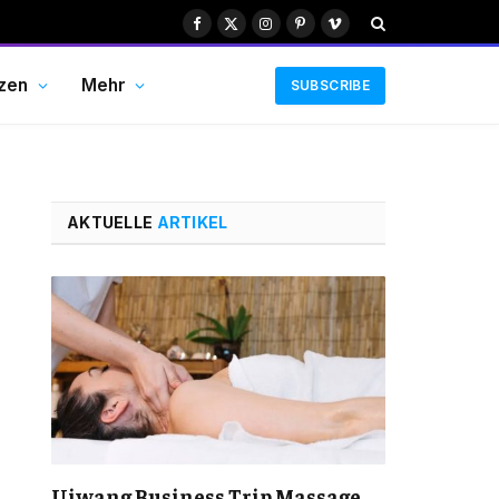
Facebook
X
Instagram
Pinterest
Vimeo
(Twitter)
zen
Mehr
SUBSCRIBE
AKTUELLE
ARTIKEL
Uiwang Business Trip Massage