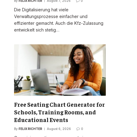
By
FELIX RICHTER
August 7, 2026
0
Die Digitalisierung hat viele
Verwaltungsprozesse einfacher und
effizienter gemacht. Auch die Kfz-Zulassung
entwickelt sich stetig…
Free Seating Chart Generator for
Schools, Training Rooms, and
Educational Events
By
FELIX RICHTER
August 6, 2026
0