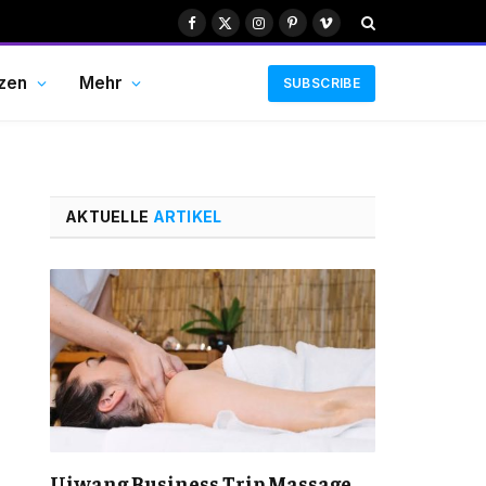
Facebook
X
Instagram
Pinterest
Vimeo
(Twitter)
zen
Mehr
SUBSCRIBE
AKTUELLE
ARTIKEL
Uiwang Business Trip Massage