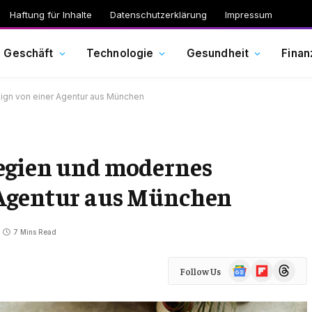
Haftung für Inhalte
Datenschutzerklärung
Impressum
Geschäft
Technologie
Gesundheit
Finan
ign von einer Agentur aus München
egien und modernes
 Agentur aus München
7 Mins Read
Google
Flipboard
Threads
Follow Us
News