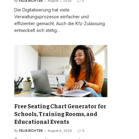
By
FELIX RICHTER
August 7, 2026
0
Die Digitalisierung hat viele
Verwaltungsprozesse einfacher und
effizienter gemacht. Auch die Kfz-Zulassung
entwickelt sich stetig…
Free Seating Chart Generator for
Schools, Training Rooms, and
Educational Events
By
FELIX RICHTER
August 6, 2026
0