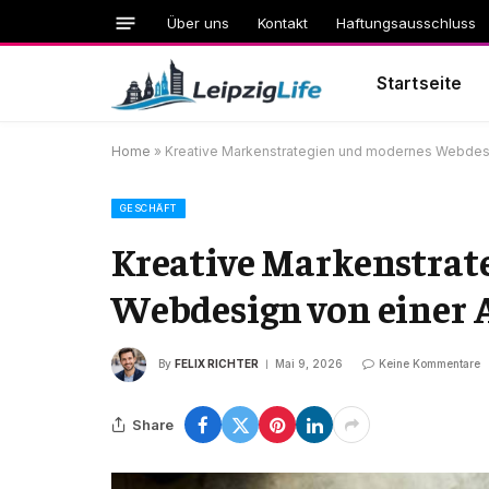
Über uns
Kontakt
Haftungsausschluss
Startseite
Home
»
Kreative Markenstrategien und modernes Webdes
GESCHÄFT
Kreative Markenstrat
Webdesign von einer
By
FELIX RICHTER
Mai 9, 2026
Keine Kommentare
Share