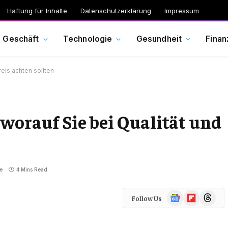
Haftung für Inhalte
Datenschutzerklärung
Impressum
Geschäft
Technologie
Gesundheit
Finan
reis achten sollten
 worauf Sie bei Qualität und
e
4 Mins Read
Google
Flipboard
Threads
Follow Us
News