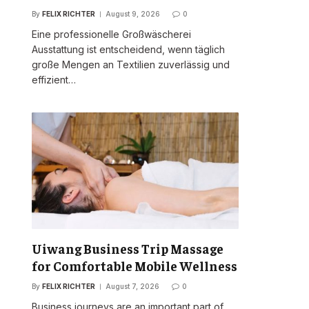
By
FELIX RICHTER
August 9, 2026
0
Eine professionelle Großwäscherei
Ausstattung ist entscheidend, wenn täglich
große Mengen an Textilien zuverlässig und
effizient…
Uiwang Business Trip Massage
for Comfortable Mobile Wellness
By
FELIX RICHTER
August 7, 2026
0
Business journeys are an important part of