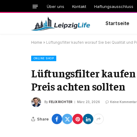
Über uns
Kontakt
Haftungsausschluss
Startseite
Home
»
Lüftungsfilter kaufen worauf Sie bei Qualität und P
ONLINE SHOP
Lüftungsfilter kaufen
Preis achten sollten
By
FELIX RICHTER
März 23, 2026
Keine Kommentar
Share