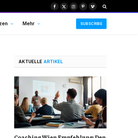
Facebook
X
Instagram
Pinterest
Vimeo
(Twitter)
zen
Mehr
SUBSCRIBE
AKTUELLE
ARTIKEL
Coaching Wien Empfehlung: Den