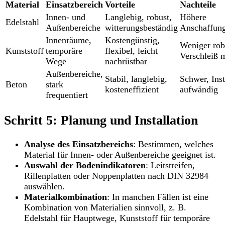
Material
Einsatzbereich
Vorteile
Nachteile
Innen- und
Langlebig, robust,
Höhere
Edelstahl
Außenbereiche
witterungsbeständig
Anschaffung
Innenräume,
Kostengünstig,
Weniger rob
Kunststoff
temporäre
flexibel, leicht
Verschleiß 
Wege
nachrüstbar
Außenbereiche,
Stabil, langlebig,
Schwer, Inst
Beton
stark
kosteneffizient
aufwändig
frequentiert
Schritt 5: Planung und Installation
Analyse des Einsatzbereichs
: Bestimmen, welches
Material für Innen- oder Außenbereiche geeignet ist.
Auswahl der Bodenindikatoren
: Leitstreifen,
Rillenplatten oder Noppenplatten nach DIN 32984
auswählen.
Materialkombination
: In manchen Fällen ist eine
Kombination von Materialien sinnvoll, z. B.
Edelstahl für Hauptwege, Kunststoff für temporäre