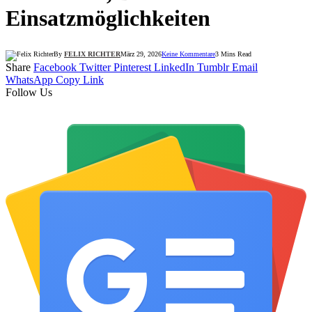
Einsatzmöglichkeiten
By
FELIX RICHTER
März 29, 2026
Keine Kommentare
3 Mins Read
Share
Facebook
Twitter
Pinterest
LinkedIn
Tumblr
Email
WhatsApp
Copy Link
Follow Us