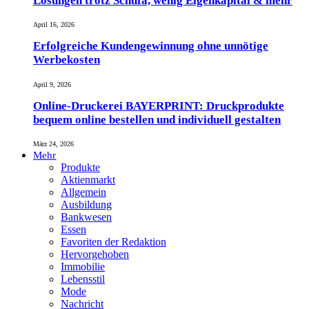
Lösungen trotz Schufa, wenig Eigenkapital & mehr
April 16, 2026
Erfolgreiche Kundengewinnung ohne unnötige
Werbekosten
April 9, 2026
Online-Druckerei BAYERPRINT: Druckprodukte
bequem online bestellen und individuell gestalten
März 24, 2026
Mehr
Produkte
Aktienmarkt
Allgemein
Ausbildung
Bankwesen
Essen
Favoriten der Redaktion
Hervorgehoben
Immobilie
Lebensstil
Mode
Nachricht