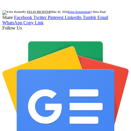
By
FELIX RICHTER
März 30, 2026
Keine Kommentare
2 Mins Read
Share
Facebook
Twitter
Pinterest
LinkedIn
Tumblr
Email
WhatsApp
Copy Link
Follow Us