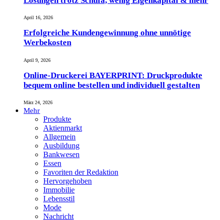
Lösungen trotz Schufa, wenig Eigenkapital & mehr
April 16, 2026
Erfolgreiche Kundengewinnung ohne unnötige
Werbekosten
April 9, 2026
Online-Druckerei BAYERPRINT: Druckprodukte
bequem online bestellen und individuell gestalten
März 24, 2026
Mehr
Produkte
Aktienmarkt
Allgemein
Ausbildung
Bankwesen
Essen
Favoriten der Redaktion
Hervorgehoben
Immobilie
Lebensstil
Mode
Nachricht