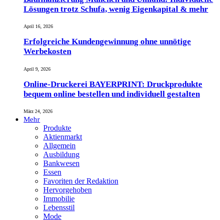
Lösungen trotz Schufa, wenig Eigenkapital & mehr
April 16, 2026
Erfolgreiche Kundengewinnung ohne unnötige
Werbekosten
April 9, 2026
Online-Druckerei BAYERPRINT: Druckprodukte
bequem online bestellen und individuell gestalten
März 24, 2026
Mehr
Produkte
Aktienmarkt
Allgemein
Ausbildung
Bankwesen
Essen
Favoriten der Redaktion
Hervorgehoben
Immobilie
Lebensstil
Mode