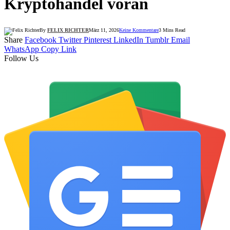
Kryptohandel voran
By
FELIX RICHTER
März 11, 2026
Keine Kommentare
3 Mins Read
Share
Facebook
Twitter
Pinterest
LinkedIn
Tumblr
Email
WhatsApp
Copy Link
Follow Us