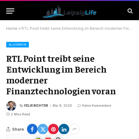
Home
»
RTL Point treibt seine Entwicklung im Bereich moderner Finanztechnologien voran
ALLGEMEIN
RTL Point treibt seine
Entwicklung im Bereich
moderner
Finanztechnologien voran
By
FELIX RICHTER
Mai 8, 2026
Keine Kommentare
2 Mins Read
Share
Google
Flipboard
Threads