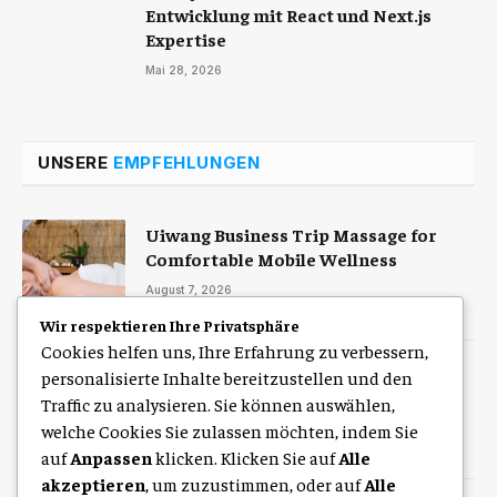
Entwicklung mit React und Next.js
Expertise
Mai 28, 2026
UNSERE
EMPFEHLUNGEN
Uiwang Business Trip Massage for
Comfortable Mobile Wellness
August 7, 2026
Wir respektieren Ihre Privatsphäre
Cookies helfen uns, Ihre Erfahrung zu verbessern,
Zulassung Service Hamburg für eine
personalisierte Inhalte bereitzustellen und den
schnelle digitale Kfz-Zulassung
Traffic zu analysieren. Sie können auswählen,
welche Cookies Sie zulassen möchten, indem Sie
August 7, 2026
auf
Anpassen
klicken. Klicken Sie auf
Alle
akzeptieren
, um zuzustimmen, oder auf
Alle