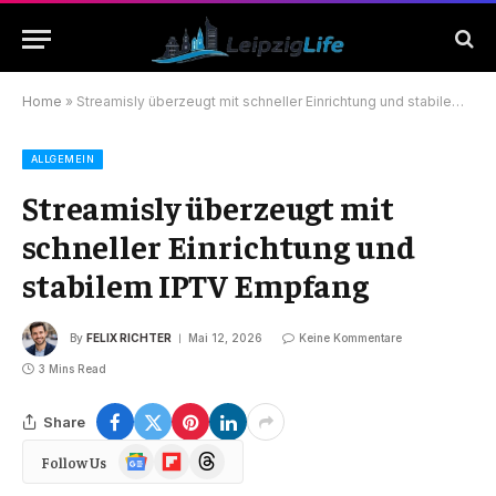
Home
»
Streamisly überzeugt mit schneller Einrichtung und stabilem IPTV Empfang
ALLGEMEIN
Streamisly überzeugt mit
schneller Einrichtung und
stabilem IPTV Empfang
By
FELIX RICHTER
Mai 12, 2026
Keine Kommentare
3 Mins Read
Share
Google
Flipboard
Threads
Follow Us
News