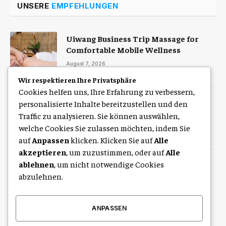
UNSERE
EMPFEHLUNGEN
Uiwang Business Trip Massage for
Comfortable Mobile Wellness
August 7, 2026
Wir respektieren Ihre Privatsphäre
Cookies helfen uns, Ihre Erfahrung zu verbessern,
Zulassung Service Hamburg für eine
personalisierte Inhalte bereitzustellen und den
schnelle digitale Kfz-Zulassung
Traffic zu analysieren. Sie können auswählen,
welche Cookies Sie zulassen möchten, indem Sie
August 7, 2026
auf
Anpassen
klicken. Klicken Sie auf
Alle
akzeptieren
, um zuzustimmen, oder auf
Alle
ablehnen
, um nicht notwendige Cookies
Free Seating Chart Generator for
Schools, Training Rooms, and
abzulehnen.
Educational Events
August 6, 2026
ANPASSEN