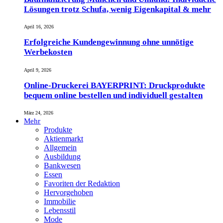
Lösungen trotz Schufa, wenig Eigenkapital & mehr
April 16, 2026
Erfolgreiche Kundengewinnung ohne unnötige
Werbekosten
April 9, 2026
Online-Druckerei BAYERPRINT: Druckprodukte
bequem online bestellen und individuell gestalten
März 24, 2026
Mehr
Produkte
Aktienmarkt
Allgemein
Ausbildung
Bankwesen
Essen
Favoriten der Redaktion
Hervorgehoben
Immobilie
Lebensstil
Mode