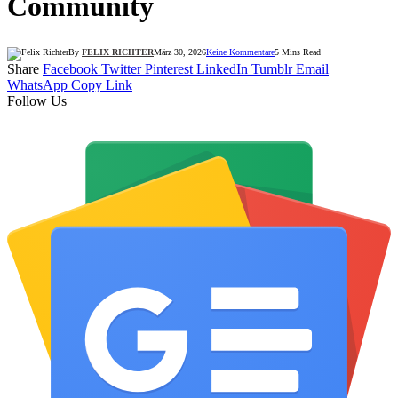
Community
By
FELIX RICHTER
März 30, 2026
Keine Kommentare
5 Mins Read
Share
Facebook
Twitter
Pinterest
LinkedIn
Tumblr
Email
WhatsApp
Copy Link
Follow Us