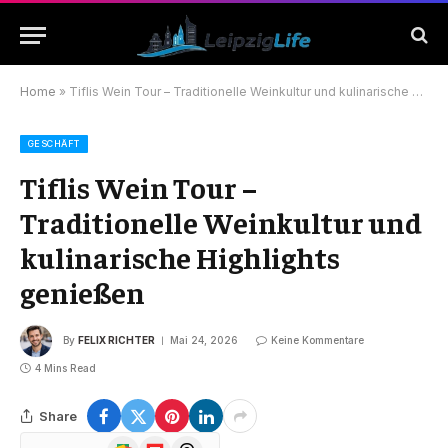
Home
»
Tiflis Wein Tour – Traditionelle Weinkultur und kulinarische Highlights genießen
GESCHÄFT
Tiflis Wein Tour –
Traditionelle Weinkultur und
kulinarische Highlights
genießen
By
FELIX RICHTER
Mai 24, 2026
Keine Kommentare
4 Mins Read
Share
Google
Flipboard
Threads