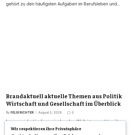
gehört zu den häufigsten Aufgaben im Berufsleben und…
Brandaktuell aktuelle Themen aus Politik
Wirtschaft und Gesellschaft im Überblick
By
FELIX RICHTER
August 3, 2026
0
In einer sich ständig verändernden Welt ist es wichtig, über
aktuelle Entwicklungen informiert zu bleiben.…
Wir respektieren Ihre Privatsphäre