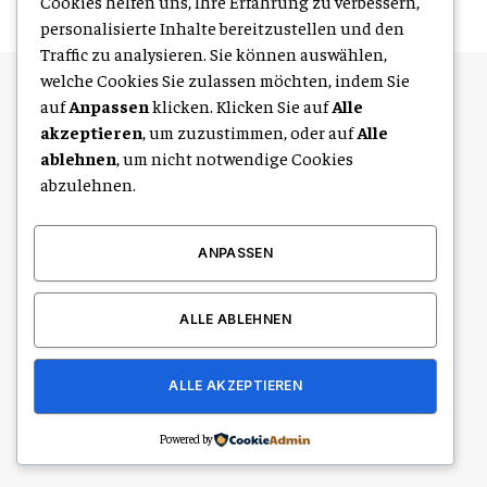
Cookies helfen uns, Ihre Erfahrung zu verbessern,
personalisierte Inhalte bereitzustellen und den
Traffic zu analysieren. Sie können auswählen,
welche Cookies Sie zulassen möchten, indem Sie
auf
Anpassen
klicken. Klicken Sie auf
Alle
ÜBER UNS
akzeptieren
, um zuzustimmen, oder auf
Alle
ablehnen
, um nicht notwendige Cookies
abzulehnen.
ANPASSEN
Leipzig Life bietet spannende Einblicke in das Leben, die Kultur und
den Alltag in Leipzig. Von Events über lokale Trends bis hin zu
ALLE ABLEHNEN
gesellschaftlichen Themen zeigen wir die Vielfalt der Stadt.
Entdecken Sie Leipzig aus einer neuen Perspektive.
ALLE AKZEPTIEREN
Senden Sie uns hier eine E-Mail zum Veröffentlichen von Inhalten:
saraaly88n@gmail.com
Powered by