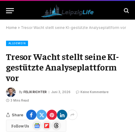
Home
»
Tresor Wacht stellt seine KI-gestützte Analyseplattform vor
ALLGEMEIN
Tresor Wacht stellt seine KI-
gestützte Analyseplattform
vor
By
FELIX RICHTER
Juni 3, 2026
Keine Kommentare
3 Mins Read
Share
Google
Flipboard
Threads
Follow Us
News