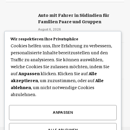
Auto mit Fahrer in Südindien für
Familien Paare und Gruppen
August 6, 2026
Wir respektieren Ihre Privatsphäre
Cookies helfen uns, Ihre Erfahrung zu verbessern,
So finden Sie den richtigen
personalisierte Inhalte bereitzustellen und den
Angebotspreis für Ihre Immobilie in
Traffic zu analysieren. Sie können auswählen,
Straubing
welche Cookies Sie zulassen möchten, indem Sie
August 5, 2026
auf
Anpassen
klicken. Klicken Sie auf
Alle
akzeptieren
, um zuzustimmen, oder auf
Alle
ablehnen
, um nicht notwendige Cookies
STIG ROCK Erfahrungen im Vergleich
Was macht das Konzept besonders
abzulehnen.
August 4, 2026
ANPASSEN