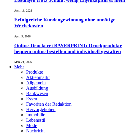
Lösungen trotz Schufa, wenig Eigenkapital & mehr
April 16, 2026
Erfolgreiche Kundengewinnung ohne unnötige
Werbekosten
April 9, 2026
Online-Druckerei BAYERPRINT: Druckprodukte
bequem online bestellen und individuell gestalten
März 24, 2026
Mehr
Produkte
Aktienmarkt
Allgemein
Ausbildung
Bankwesen
Essen
Favoriten der Redaktion
Hervorgehoben
Immobilie
Lebensstil
Mode
Nachricht