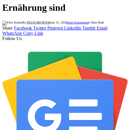
Ernährung sind
By
FELIX RICHTER
Juni 15, 2026
Keine Kommentare
5 Mins Read
Share
Facebook
Twitter
Pinterest
LinkedIn
Tumblr
Email
WhatsApp
Copy Link
Follow Us