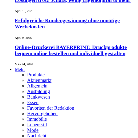
Lösungen trotz Schufa, wenig Eigenkapital & mehr
April 16, 2026
Erfolgreiche Kundengewinnung ohne unnötige
Werbekosten
April 9, 2026
Online-Druckerei BAYERPRINT: Druckprodukte
bequem online bestellen und individuell gestalten
März 24, 2026
Mehr
Produkte
Aktienmarkt
Allgemein
Ausbildung
Bankwesen
Essen
Favoriten der Redaktion
Hervorgehoben
Immobilie
Lebensstil
Mode
Nachricht