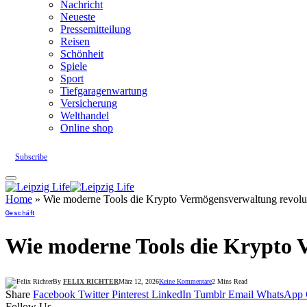
Nachricht
Neueste
Pressemitteilung
Reisen
Schönheit
Spiele
Sport
Tiefgaragenwartung
Versicherung
Welthandel
Online shop
Subscribe
Home
»
Wie moderne Tools die Krypto Vermögensverwaltung revolut
Geschäft
Wie moderne Tools die Krypto 
By
FELIX RICHTER
März 12, 2026
Keine Kommentare
2 Mins Read
Share
Facebook
Twitter
Pinterest
LinkedIn
Tumblr
Email
WhatsApp
Follow Us