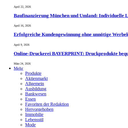
April 22, 2026
Baufinanzierung München und Umland: Individuelle L
April 16, 2026
Erfolgreiche Kundengewinnung ohne unnötige Werbe
April 9, 2026
Online-Druckerei BAYERPRINT: Druckprodukte bequem 
März 24, 2026
Mehr
Produkte
Aktienmarkt
Allgemein
Ausbildung
Bankwesen
Essen
Favoriten der Redaktion
Hervorgehoben
Immobilie
Lebensstil
Mode