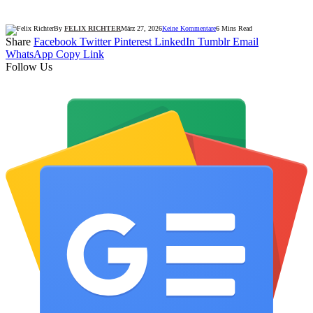
By
FELIX RICHTER
März 27, 2026
Keine Kommentare
6 Mins Read
Share
Facebook
Twitter
Pinterest
LinkedIn
Tumblr
Email
WhatsApp
Copy Link
Follow Us