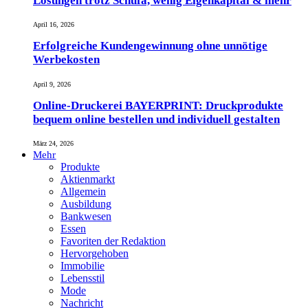
Lösungen trotz Schufa, wenig Eigenkapital & mehr
April 16, 2026
Erfolgreiche Kundengewinnung ohne unnötige
Werbekosten
April 9, 2026
Online-Druckerei BAYERPRINT: Druckprodukte
bequem online bestellen und individuell gestalten
März 24, 2026
Mehr
Produkte
Aktienmarkt
Allgemein
Ausbildung
Bankwesen
Essen
Favoriten der Redaktion
Hervorgehoben
Immobilie
Lebensstil
Mode
Nachricht