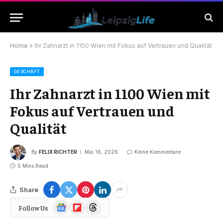
Home
»
Ihr Zahnarzt in 1100 Wien mit Fokus auf Vertrauen und Qualität
GESCHÄFT
Ihr Zahnarzt in 1100 Wien mit
Fokus auf Vertrauen und
Qualität
By
FELIX RICHTER
Mai 16, 2026
Keine Kommentare
5 Mins Read
Share
Google
Flipboard
Threads
Follow Us
News