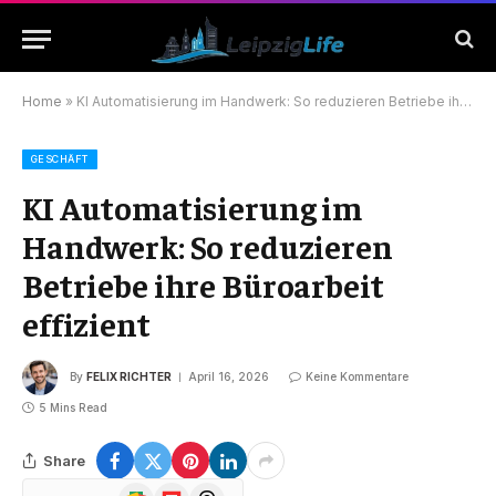
Home
»
KI Automatisierung im Handwerk: So reduzieren Betriebe ihre Büroarbeit effizient
GESCHÄFT
KI Automatisierung im
Handwerk: So reduzieren
Betriebe ihre Büroarbeit
effizient
By
FELIX RICHTER
April 16, 2026
Keine Kommentare
5 Mins Read
Share
Google
Flipboard
Threads