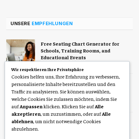
UNSERE
EMPFEHLUNGEN
Free Seating Chart Generator for
Schools, Training Rooms, and
Educational Events
August 6, 2026
Wir respektieren Ihre Privatsphäre
Cookies helfen uns, Ihre Erfahrung zu verbessern,
Auto mit Fahrer in Südindien für
personalisierte Inhalte bereitzustellen und den
Familien Paare und Gruppen
Traffic zu analysieren. Sie können auswählen,
welche Cookies Sie zulassen möchten, indem Sie
August 6, 2026
auf
Anpassen
klicken. Klicken Sie auf
Alle
akzeptieren
, um zuzustimmen, oder auf
Alle
ablehnen
, um nicht notwendige Cookies
So finden Sie den richtigen
Angebotspreis für Ihre Immobilie in
abzulehnen.
Straubing