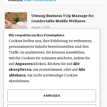
Uiwang Business Trip Massage for
Comfortable Mobile Wellness
August 7, 2026
Wir respektieren Ihre Privatsphäre
Cookies helfen uns, Ihre Erfahrung zu verbessern,
Zulassung Service Hamburg für eine
personalisierte Inhalte bereitzustellen und den
schnelle digitale Kfz-Zulassung
Traffic zu analysieren. Sie können auswählen,
welche Cookies Sie zulassen möchten, indem Sie
August 7, 2026
auf
Anpassen
klicken. Klicken Sie auf
Alle
akzeptieren
, um zuzustimmen, oder auf
Alle
ablehnen
, um nicht notwendige Cookies
Free Seating Chart Generator for
Schools, Training Rooms, and
abzulehnen.
Educational Events
August 6, 2026
ANPASSEN