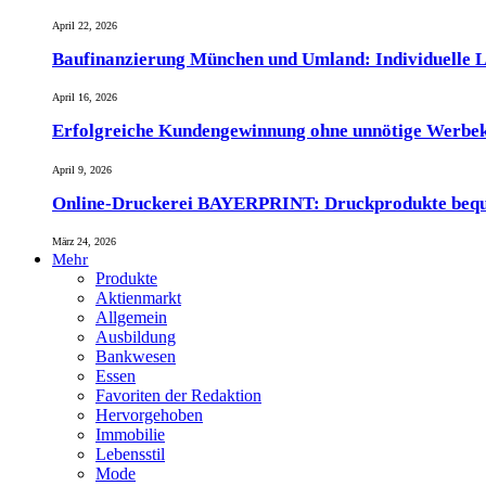
April 22, 2026
Baufinanzierung München und Umland: Individuelle L
April 16, 2026
Erfolgreiche Kundengewinnung ohne unnötige Werbe
April 9, 2026
Online-Druckerei BAYERPRINT: Druckprodukte bequem 
März 24, 2026
Mehr
Produkte
Aktienmarkt
Allgemein
Ausbildung
Bankwesen
Essen
Favoriten der Redaktion
Hervorgehoben
Immobilie
Lebensstil
Mode