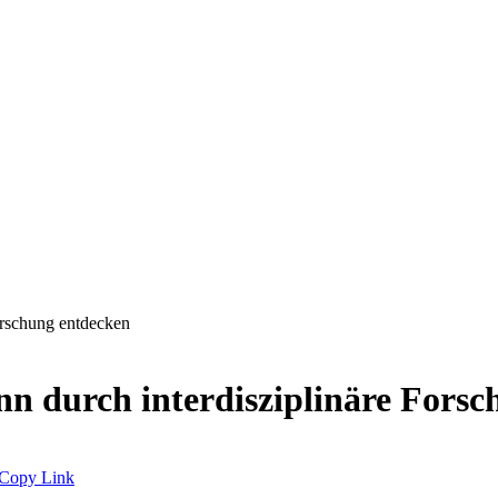
orschung entdecken
nn durch interdisziplinäre Fors
Copy Link