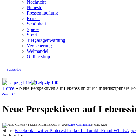
Nachricht
Neueste
Pressemitteilung
Reisen
Schönheit
Spiele
Sport
Tiefgaragenwartung
Versicherung
Welthandel
Online shop
Subscribe
Home
»
Neue Perspektiven auf Lebenssinn durch interdisziplinäre F
Geschäft
Neue Perspektiven auf Lebenssi
By
FELIX RICHTER
Mai 5, 2026
Keine Kommentare
5 Mins Read
Share
Facebook
Twitter
Pinterest
LinkedIn
Tumblr
Email
WhatsApp
Follow Us